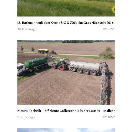
LU Barkmann mit dem Krone BIG X 700 beim Gras Häckseln 2016 — Agrar Pa
10 Jahren ago
7756
KUMM-Technik — Effiziente Gülletechnik in der Lausitz – In diesem Testim
2 Jahren ago
1059