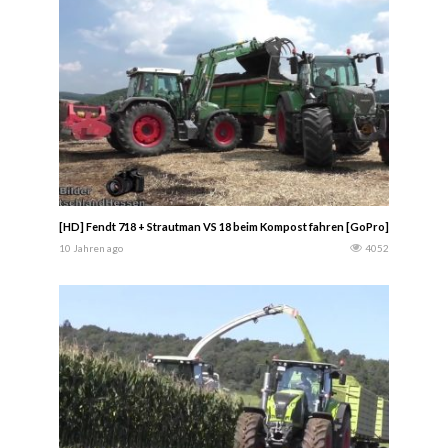
[HD] Fendt 718 + Strautman VS 18 beim Kompost fahren [GoPro] — AgrarB
10 Jahren ago
4052