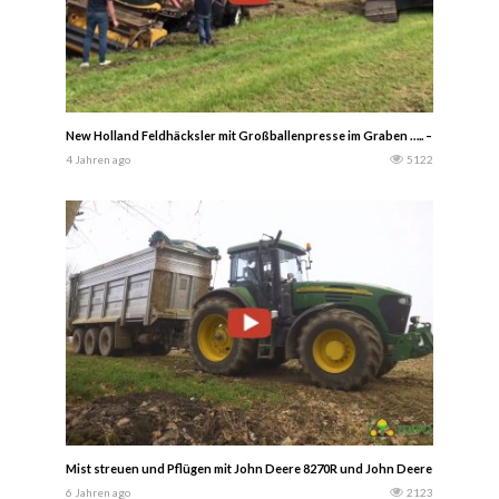
New Holland Feldhäcksler mit Großballenpresse im Graben ….. – Landwirtsc
4 Jahren ago
5122
Mist streuen und Pflügen mit John Deere 8270R und John Deere 7720
6 Jahren ago
2123