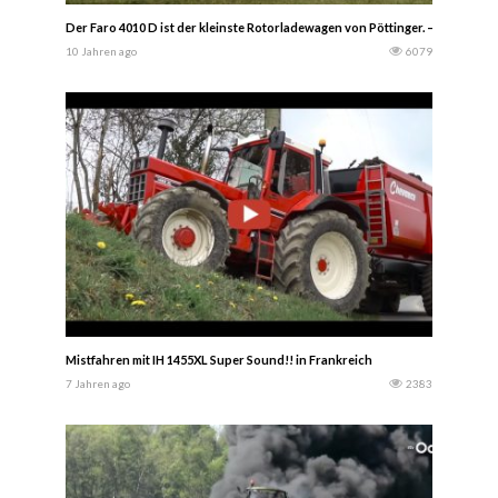
Der Faro 4010 D ist der kleinste Rotorladewagen von Pöttinger. — landwirt.
10 Jahren ago
6079
Mistfahren mit IH 1455XL Super Sound!! in Frankreich
7 Jahren ago
2383