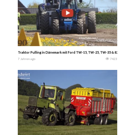
Traktor Pulling in Dänemark mit Ford TW-15, TW-25, TW-35 & 8200 … viel R
7 Jahren ago
7423