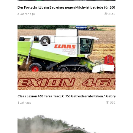
Der Fortschritt beim Bau eines neuen Milchviehbetriebs für 200 Kühe in de
6 Jahren ago
2163
Claas Lexion 460 Terra Trac | C 750 Getreideernte Italien. \ Gabry982
1 Jahr ago
552