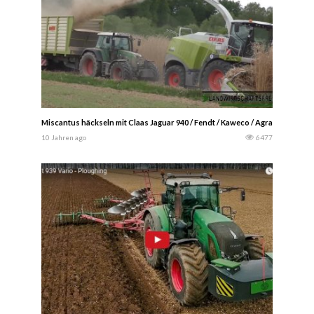
Miscantus häckseln mit Claas Jaguar 940 / Fendt / Kaweco / Agrarservice
10 Jahren ago
6477