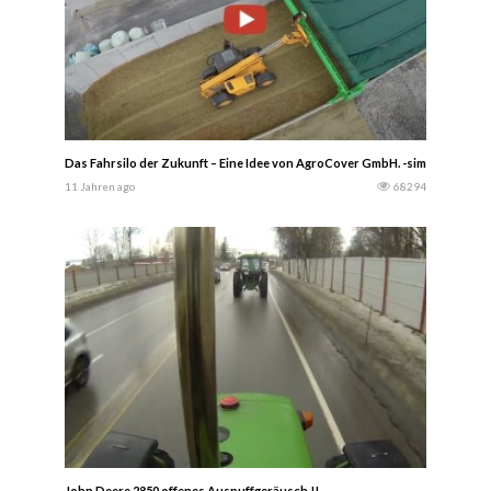
Das Fahrsilo der Zukunft – Eine Idee von AgroCover GmbH. -simisFarm Pro
11 Jahren ago
68294
John Deere 2850 offenes Auspuffgeräusch !!