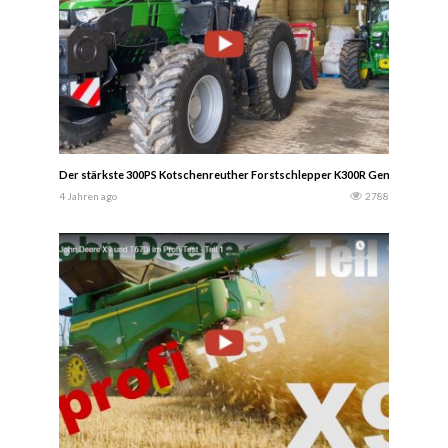
Der stärkste 300PS Kotschenreuther Forstschlepper K300R Gen.2, universel
4 Jahren ago
2788