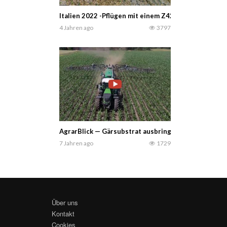
Italien 2022 -Pflügen mit einem Z420 – Dies ist eine
4 Jahren ago
3797
AgrarBlick — Gärsubstrat ausbringen mit Fendt 936
7 Jahren ago
1729
Über uns
Kontakt
Cookies