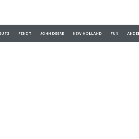
EUTZ
FENDT
JOHN DEERE
NEW HOLLAND
FUN
ANDE