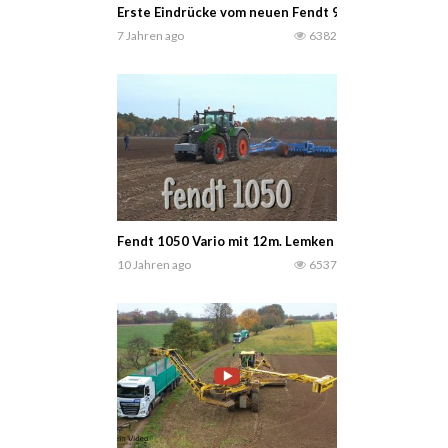
Erste Eindrücke vom neuen Fendt 900 Vario. Ready 
7 Jahren ago
6382
Fendt 1050 Vario mit 12m. Lemken Gigant heliodor 
10 Jahren ago
6537