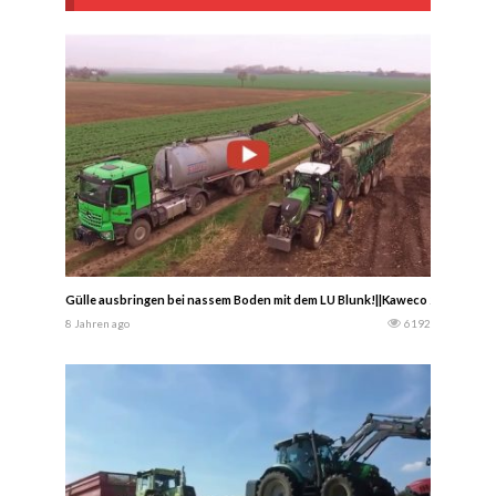
Gülle ausbringen bei nassem Boden mit dem LU Blunk!||Kaweco 25m³ Fass (2
8 Jahren ago
6192