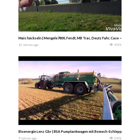
Mais häckseln | Mengele7800, Fendt, MB Trac, Deutz Fahr, Case — Chris Vari
10 Jahren ago
4705
Bioenergie Lenz Gbr | BSA Pumptankwagen mit Bomech-Schleppschuh | Güll
9 Jahren ago
2476