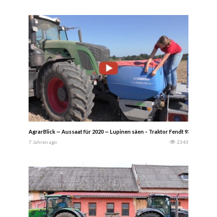
AgrarBlick — Aussaat für 2020 — Lupinen säen – Traktor Fendt 939 Vario i
7 Jahren ago
2343