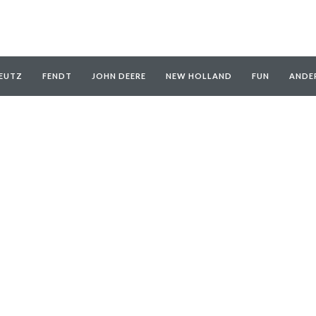
EUTZ
FENDT
JOHN DEERE
NEW HOLLAND
FUN
ANDE