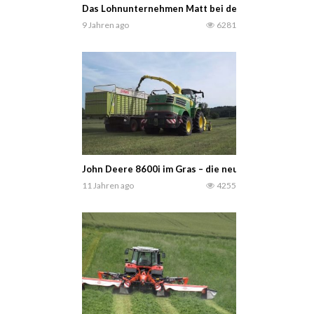
Das Lohnunternehmen Matt bei der Grasernte / MF 
9 Jahren ago
6281
John Deere 8600i im Gras – die neue Generation der
11 Jahren ago
4255