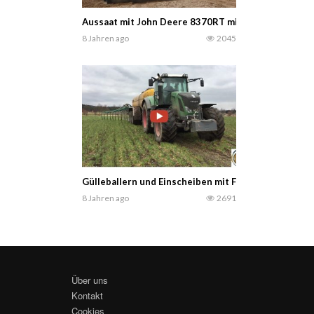
Aussaat mit John Deere 8370RT mit Lemken Karat 9
8 Jahren ago
2045
Gülleballern und Einscheiben mit Fendt Power 828 
8 Jahren ago
2691
Über uns
Kontakt
Cookies