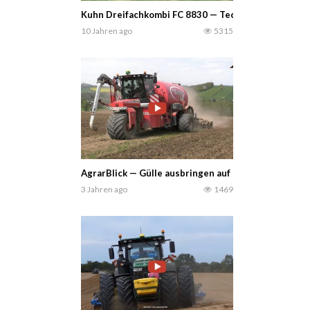
Kuhn Dreifachkombi FC 8830 — Tectron415
10 Jahren ago
5315
AgrarBlick — Gülle ausbringen auf landwirtschaftli
3 Jahren ago
1469