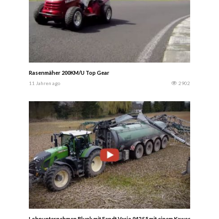
Rasenmäher 200KM/U Top Gear
11 Jahren ago
2902
Lohnunternehmen Blunk mit Fendt Vario 942 S5 mit einem Kaweco 4-Achs Gül