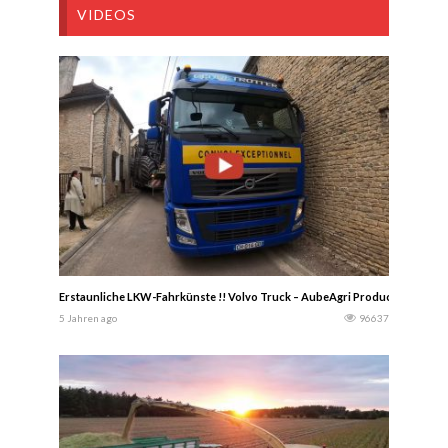
VIDEOS
Erstaunliche LKW-Fahrkünste !! Volvo Truck – AubeAgri Production
5 Jahren ago
96637