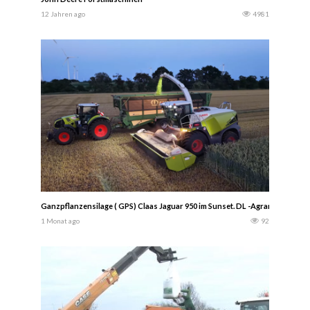
12 Jahren ago
4981
Ganzpflanzensilage ( GPS) Claas Jaguar 950 im Sunset. DL -Agrar
1 Monat ago
92