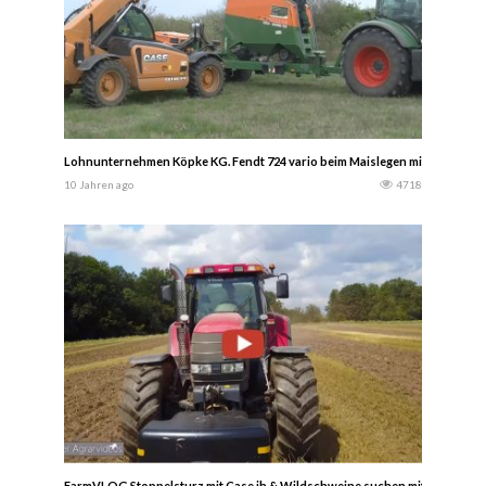
Lohnunternehmen Köpke KG. Fendt 724 vario beim Maislegen mit Amazone 
10 Jahren ago
4718
FarmVLOG Stoppelsturz mit Case ih & Wildschweine suchen mit Wärmebil