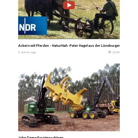
Ackern mit Pferden – NaturNah -Peter Hagel aus der Lüneburger Heide beste
6 Jahren ago
2650
John Deere Forstmaschinen