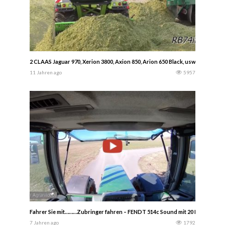
2 CLAAS Jaguar 970, Xerion 3800, Axion 850, Arion 650 Black, usw. – Mais Sil
11 Jahren ago
5957
Fahrer Sie mit………Zubringer fahren – FENDT 514c Sound mit 20 Kubik Trans
7 Jahren ago
1792