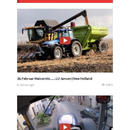
26. Februar Maisernte……. LU Jansen | New Holland
8 Jahren ago
2463