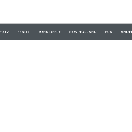
EUTZ
FENDT
JOHN DEERE
NEW HOLLAND
FUN
ANDE