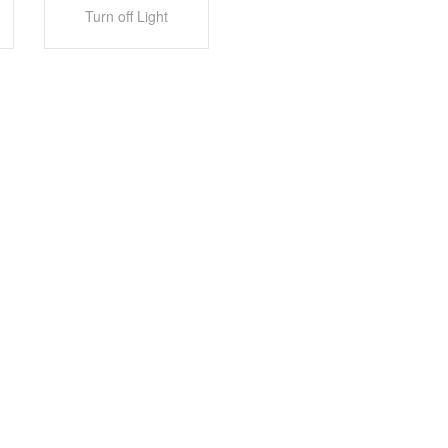
Turn off Light
nem Claas Lexion 670 TT, für die Bunkerleerung ist ein Claas Axion 8