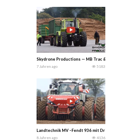
Skydrone Productions — MB Trac & Unimog Treffen 
7 Jahren ago
5183
Landtechnik MV –Fendt 936 mit Drillingsbereifung u
8 Jahren ago
4136