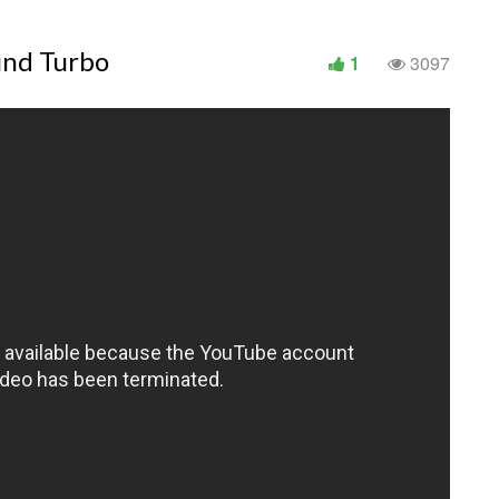
und Turbo
1
3097