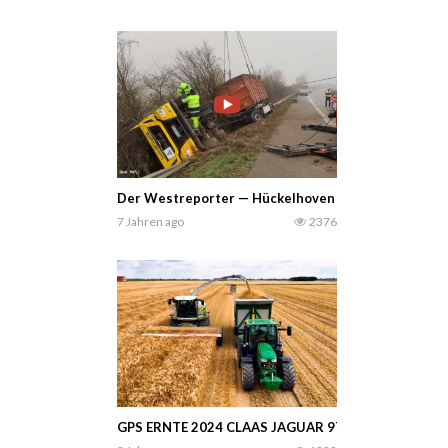
Der Westreporter — Hückelhoven Ratheim — Aufwend
7 Jahren ago
2376
GPS ERNTE 2024 CLAAS JAGUAR 970- John Deere Trak