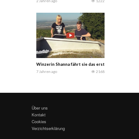
2 Jahren ago
1222
Winzerin Shanna fährt sie das erste Mal einen Voller
7 Jahren ago
2168
Über uns
Kontakt
Cookies
Verzichtserklärung