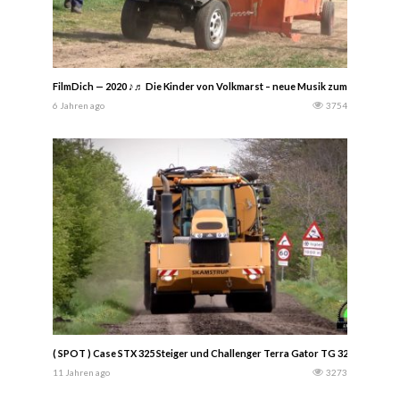
FilmDich — 2020 ♪♬ Die Kinder von Volkmarst – neue Musik zum Thema Trac
6 Jahren ago
3754
( SPOT ) Case STX 325 Steiger und Challenger Terra Gator TG 3244 am Gülle 
11 Jahren ago
3273