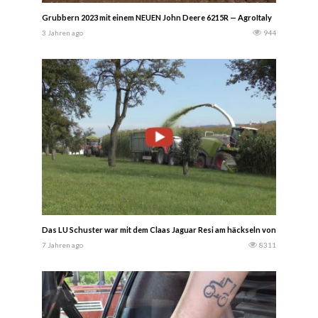
Grubbern 2023 mit einem NEUEN John Deere 6215R — AgroItaly
3 Jahren ago
944
Das LU Schuster war mit dem Claas Jaguar Resi am häckseln von bis zu 4.80
7 Jahren ago
8311