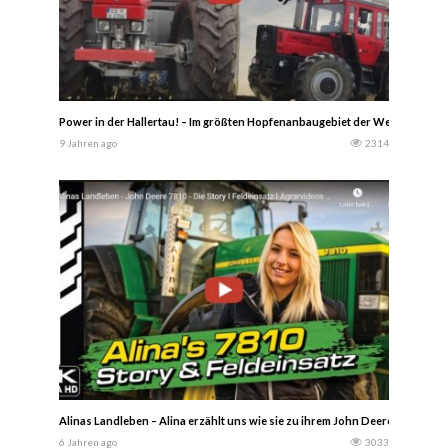
Power in der Hallertau! – Im größten Hopfenanbaugebiet der Welt.. 2017 – D
9 Jahren ago
2314
Alinas Landleben – Alina erzählt uns wie sie zu ihrem John Deere 7810 ge
6 Jahren ago
3033