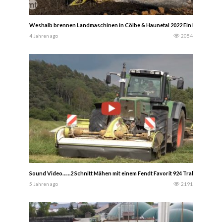
Weshalb brennen Landmaschinen in Cölbe & Haunetal 2022 Ein Mähdrescher
4 Jahren ago
2054
Sound Video……2 Schnitt Mähen mit einem Fendt Favorit 924 Traktor und Cl
5 Jahren ago
2191