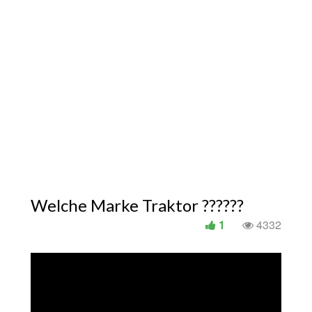
Welche Marke Traktor ??????
1
4332