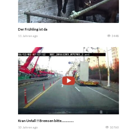
Der Frühling ist da
11 Jahren ago
3448
Kran Unfall !! Bremsen bitte……………
10 Jahren ago
10760