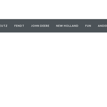
EUTZ
FENDT
JOHN DEERE
NEW HOLLAND
FUN
ANDE