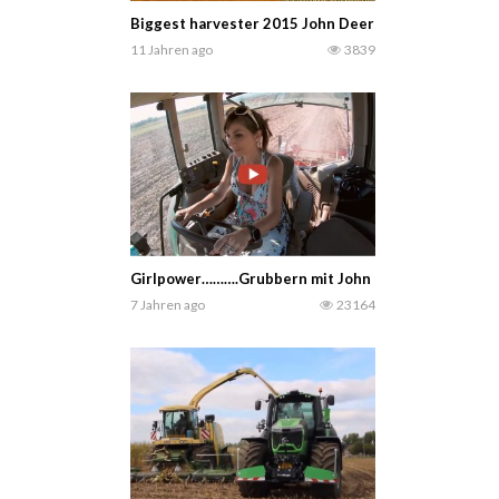
Biggest harvester 2015 John Deere S685i. Dies ist 
11 Jahren ago
3839
Girlpower……….Grubbern mit John Deere……. Angela 
7 Jahren ago
23164