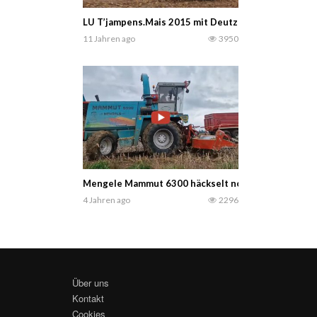
LU T’jampens.Mais 2015 mit Deutz Fahr 9340 TTV
11 Jahren ago
3950
Mengele Mammut 6300 häckselt noch Top! -Oldtimer 
4 Jahren ago
2296
Über uns
Kontakt
Cookies