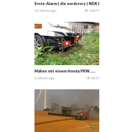
Ernte-Alarm | die nordstory | NDR Doku
10 Jahren ago
10675
Mähen mit einem Honda PKW……
6 Jahren ago
6417