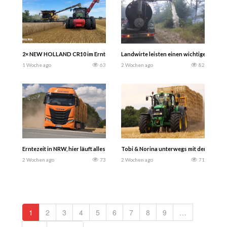
2× NEW HOLLAND CR10 im Ernteeinsatz! 3 Giganten im Feld und eine schlagkräf
Landwirte leisten einen wichtigen Beitr
1 Woche ago
63
2 Wochen ago
82
Erntezeit in NRW, hier läuft alles gleichzeitig! In diesem Video geht es um den
Tobi & Norina unterwegs mit dem 7530 – 
2 Wochen ago
73
2 Wochen ago
71
1
2
3
4
5
6
7
8
9
…