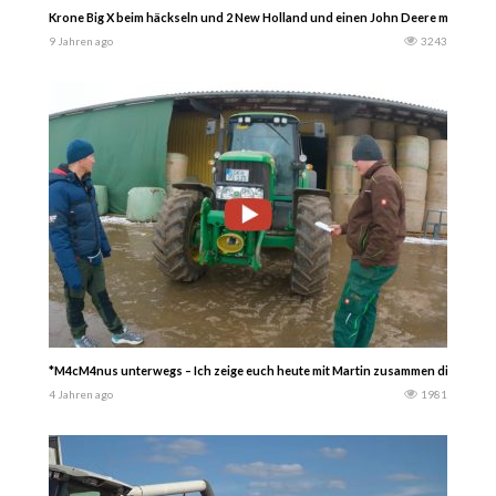
Krone Big X beim häckseln und 2 New Holland und einen John Deere mit Absc
9 Jahren ago
3243
*M4cM4nus unterwegs – Ich zeige euch heute mit Martin zusammen die John De
4 Jahren ago
1981