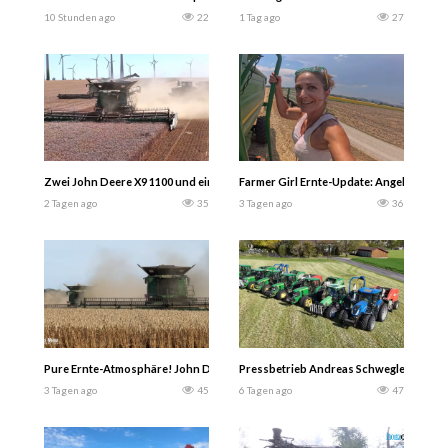
10 Stunden ago
22
1 Tag ago
27
Zwei John Deere X9 1100 und ein Claas Lexion 8900 Mähdrescher bei der Weize
Farmer Girl Ernte-Update: Angela+John 
2 Tagen ago
35
3 Tagen ago
36
Pure Ernte-Atmosphäre! John Deere X9 1000 & X9 1100 im schweren Weizen + J
Pressbetrieb Andreas Schwegler mit se
3 Tagen ago
45
6 Tagen ago
47