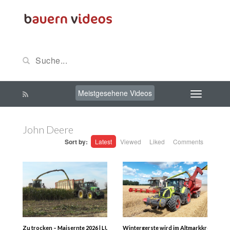
Meistgesehene Videos
John Deere
Sort by:
Latest
Viewed
Liked
Comments
Zu trocken – Maisernte 2026 | LU Frieling | Ernte 2026 | Landwirtschaft 2026 L
Wintergerste wird im Altmarkkreis Salzw