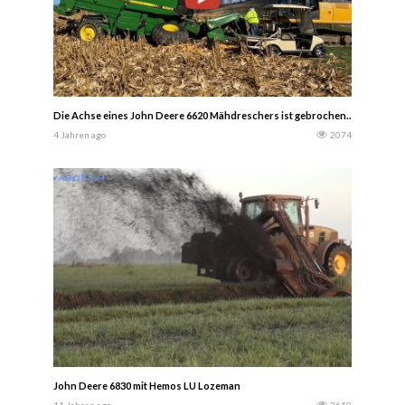
Die Achse eines John Deere 6620 Mähdreschers ist gebrochen……… Scrappy
4 Jahren ago
2074
John Deere 6830 mit Hemos LU Lozeman