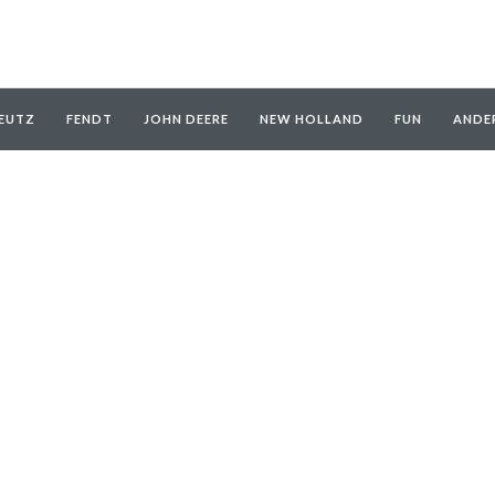
EUTZ
FENDT
JOHN DEERE
NEW HOLLAND
FUN
ANDE