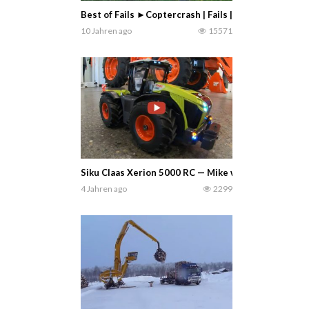
Best of Fails ►Coptercrash | Fails | GoPro | Outtak
10 Jahren ago
15571
Siku Claas Xerion 5000 RC — Mike wirft einen Blick
4 Jahren ago
2299