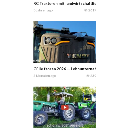
RC Traktoren mit landwirtschaftlichen Geräten arb
8 Jahren ago
2617
Gülle fahren 2026 — Lohnunternehmen Marquardt aus
5 Monaten ago
239