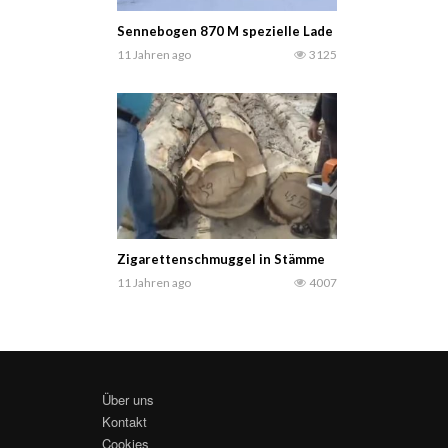
Sennebogen 870 M spezielle Lade Holz auf LKW
11 Jahren ago
3125
Zigarettenschmuggel in Stämme
11 Jahren ago
4007
Über uns
Kontakt
Cookies