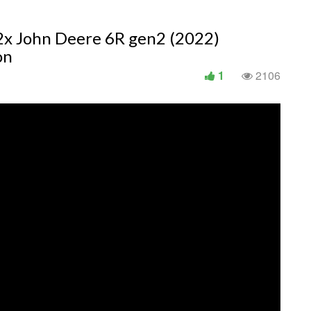
 2x John Deere 6R gen2 (2022)
on
1
2106