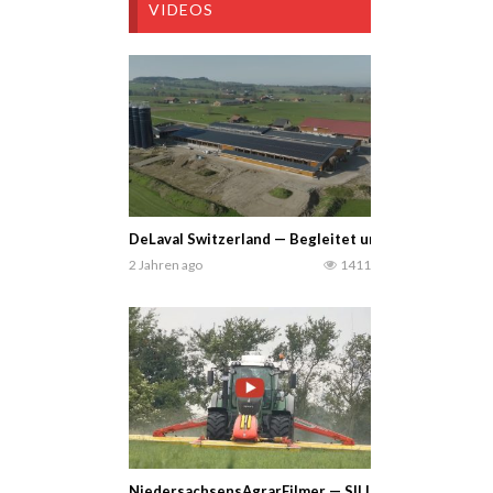
VIDEOS
DeLaval Switzerland — Begleitet uns auf den Betrieb
2 Jahren ago
1411
NiedersachsensAgrarFilmer — SILIEREN XXL mit 2x M