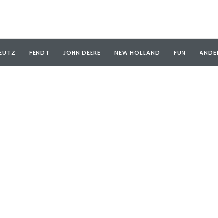
EUTZ
FENDT
JOHN DEERE
NEW HOLLAND
FUN
ANDE