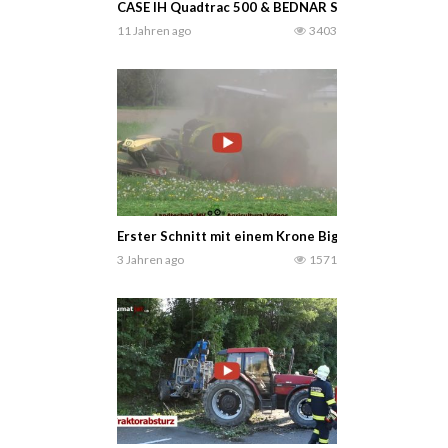
CASE IH Quadtrac 500 & BEDNAR Swifter SE Rübena
11 Jahren ago
3403
Erster Schnitt mit einem Krone Big M400 und einem
3 Jahren ago
1571