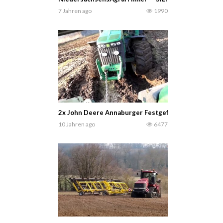
7 Jahren ago
1990
2x John Deere Annaburger Festgefahren Miststreu
10 Jahren ago
6477