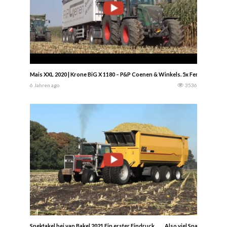
Mais XXL 2020 | Krone BiG X 1180 – P&P Coenen & Winkels. 5x Fendt Trakto
6 Jahren ago
3536
Spektakel bei van Bakel 2021 Ein erster Eindruck……. Also viel Spaß…………….