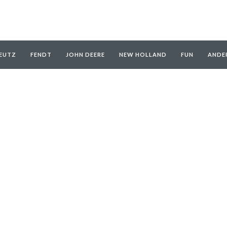
EUTZ
FENDT
JOHN DEERE
NEW HOLLAND
FUN
ANDE