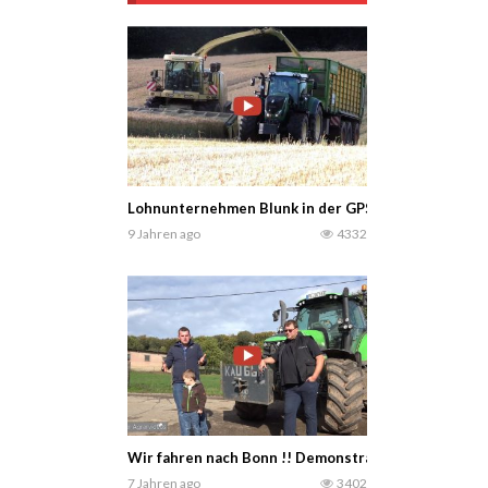
Lohnunternehmen Blunk in der GPS – Ernte / Krone 
9 Jahren ago
4332
Wir fahren nach Bonn !! Demonstration Für die deut
7 Jahren ago
3402