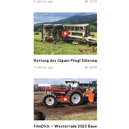
3 Jahren ago
1035
Rettung des Gigant Fliegl Silierwagen…
7 Jahren ago
4449
FilmDich — Westerrade 2023 Bauern Sport Standard 7