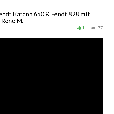
endt Katana 650 & Fendt 828 mit
– Rene M.
1
177