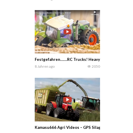
Festgefahren…….RC Trucks! Heavy Machines! Stuck
8 Jahren ago
2050
Kamasu666 Agri Videos – GPS Silage 2023 von J-Rei