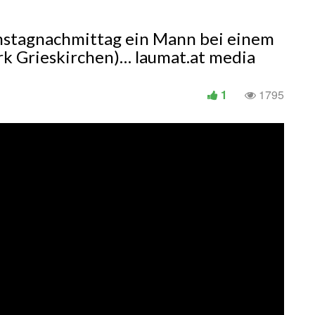
mstagnachmittag ein Mann bei einem
irk Grieskirchen)… laumat.at media
1
1795