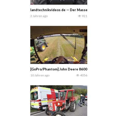
landtechnikvideos de — Der Massey Ferguson 9S ist
2 Jahren ago
921
[GoPro/Phantom] John Deere 8600i 1.Schnitt || LU E
10 Jahren ago
4056