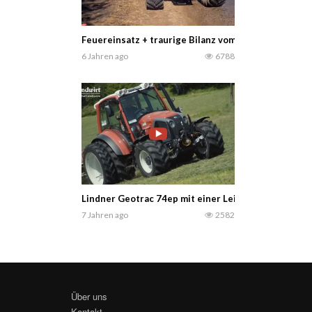
Feuereinsatz + traurige Bilanz vom dritten Schnitt
6 Jahren ago
6788
Lindner Geotrac 74ep mit einer Leistung von 75 PS 
7 Jahren ago
2582
Über uns
Kontakt