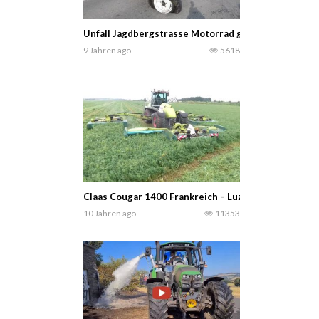
Unfall Jagdbergstrasse Motorrad gegen Traktor Lin
9 Jahren ago
5618
Claas Cougar 1400 Frankreich – Luzerne mähen 201
10 Jahren ago
11353