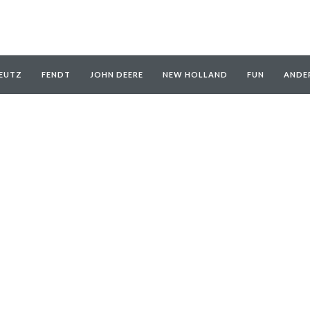
EUTZ
FENDT
JOHN DEERE
NEW HOLLAND
FUN
ANDE