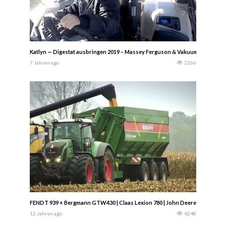
Katlyn — Digestat ausbringen 2019 – Massey Ferguson & Vakuumat und Cas
7 Jahren ago
2266
FENDT 939 + Bergmann GTW430 | Claas Lexion 780 | John Deere s690i Com
12 Jahren ago
4248